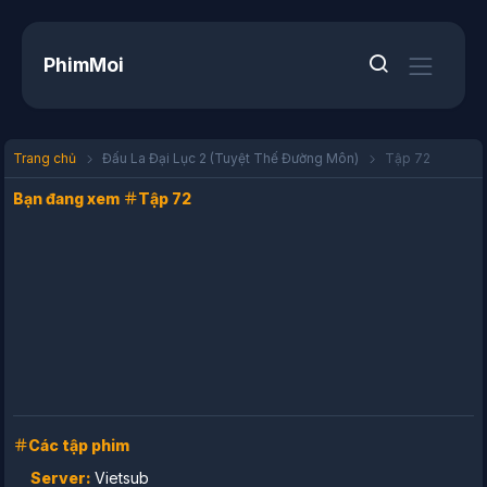
PhimMoi
Trang chủ
Đấu La Đại Lục 2 (Tuyệt Thế Đường Môn)
Tập 72
Bạn đang xem
Tập 72
Các tập phim
Server:
Vietsub